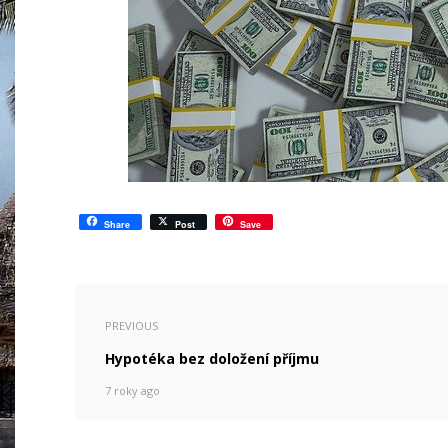
Share
Post
Save
PREVIOUS
Hypotéka bez doložení příjmu
7 roky ago