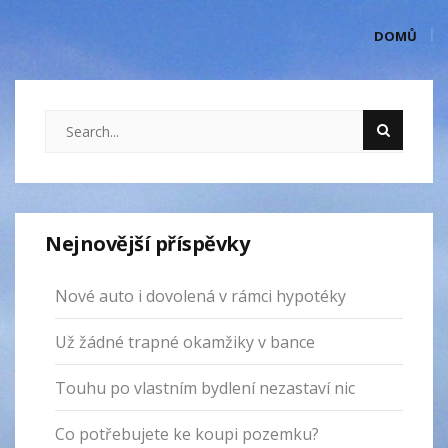
DOMŮ
Nejnovější příspěvky
Nové auto i dovolená v rámci hypotéky
Už žádné trapné okamžiky v bance
Touhu po vlastním bydlení nezastaví nic
Co potřebujete ke koupi pozemku?