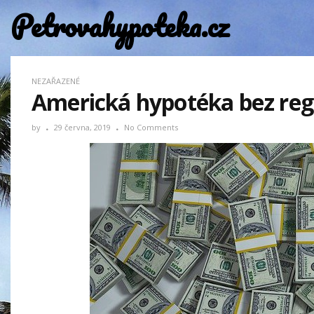
Petrovahypoteka.cz
NEZAŘAZENÉ
Americká hypotéka bez reg
by
29 června, 2019
No Comments