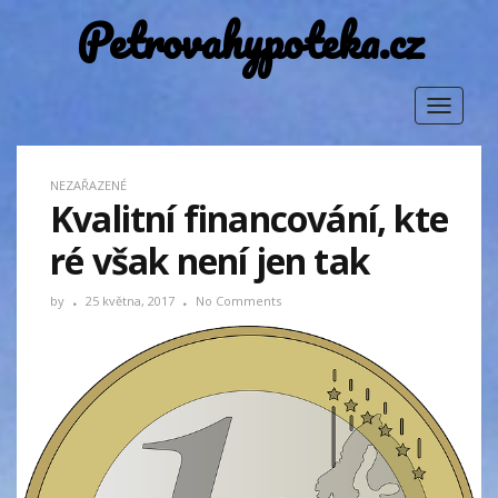
Petrovahypoteka.cz
Toggle
navigat
NEZAŘAZENÉ
Kvalitní financování, kte
ré však není jen tak
by
25 května, 2017
No Comments