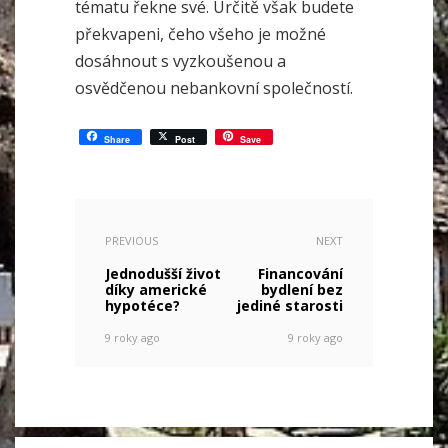
tématu řekne své. Určitě však budete
překvapeni, čeho všeho je možné
dosáhnout s vyzkoušenou a
osvědčenou nebankovní společností.
Share
Post
Save
PREVIOUS
NEXT
Jednodušší život
Financování
díky americké
bydlení bez
hypotéce?
jediné starosti
9 roky ago
9 roky ago