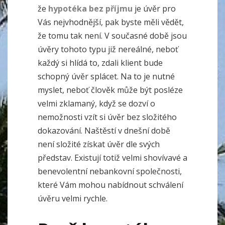
že
hypotéka bez příjmu
je úvěr pro
Vás nejvhodnější, pak byste měli vědět,
že tomu tak není. V současné době jsou
úvěry tohoto typu již nereálné, neboť
každý si hlídá to, zdali klient bude
schopný úvěr splácet. Na to je nutné
myslet, neboť člověk může být posléze
velmi zklamaný, když se dozví o
nemožnosti vzít si úvěr bez složitého
dokazování. Naštěstí v dnešní době
není složité získat úvěr dle svých
představ. Existují totiž velmi shovívavé a
benevolentní nebankovní společnosti,
které Vám mohou nabídnout schválení
úvěru velmi rychle.