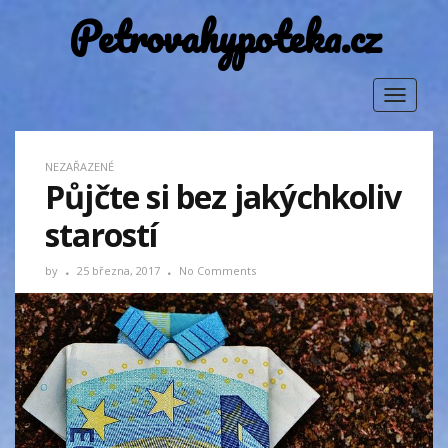
Petrovahypoteka.cz
Toggle
navigat
NEZAŘAZENÉ
Půjčte si bez jakýchkoliv
starostí
by
25 března, 2017
No Comments