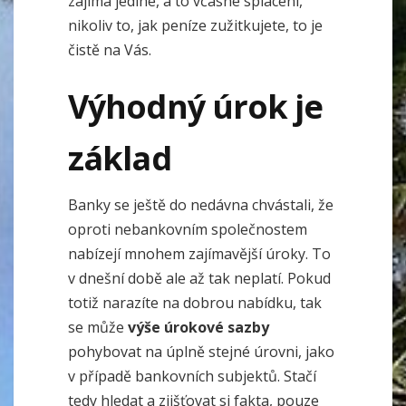
zajímá jediné, a to včasné splácení,
nikoliv to, jak peníze zužitkujete, to je
čistě na Vás.
Výhodný úrok je
základ
Banky se ještě do nedávna chvástali, že
oproti nebankovním společnostem
nabízejí mnohem zajímavější úroky. To
v dnešní době ale až tak neplatí. Pokud
totiž narazíte na dobrou nabídku, tak
se může
výše úrokové sazby
pohybovat na úplně stejné úrovni, jako
v případě bankovních subjektů. Stačí
tedy hledat a zjišťovat si fakta, pouze