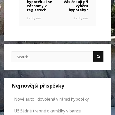
hypotéku i se
Vás čekají při
záznamy v
výběru
registrech
hypotéky?
9 roky ago
9 roky ago
Nejnovější příspěvky
Nové auto i dovolená v rámci hypotéky
Už žádné trapné okamžiky v bance